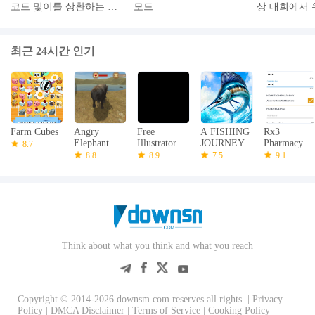
코드 및이를 상환하는 방
모드
상 대회에서 
법
법
최근 24시간 인기
Farm Cubes
Angry
Free
A FISHING
Rx3
Elephant
Illustrator
JOURNEY
Pharmacy
8.7
CS6
8.8
8.9
7.5
9.1
Shortcuts
Think about what you think and what you reach
Copyright © 2014-2026 downsm.com reserves all rights. |
Privacy
Policy
|
DMCA Disclaimer
|
Terms of Service
|
Cooking Policy