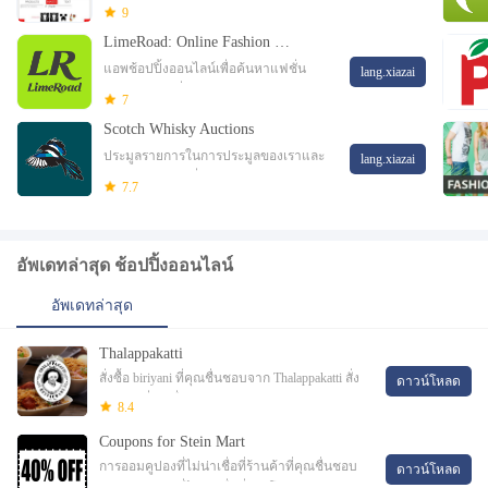
เพลงภาพยนตร์ทีวีหนังสือนิตยสารและ
9
อื่น ๆ อีกมากมาย ทุกที่ทุกเวลาข้าม
LimeRoad: Online Fashion Shop
อุปกรณ์ของคุณสร้าง o ของคุณ
แอพช้อปปิ้งออนไลน์เพื่อค้นหาแฟชั่น
lang.xiazai
ของคุณ | แฟชั่นของผู้หญิงชุดผู้ชายและ
7
ความเป็นอิสระในการแบ่งปันเรื่องราวที่
Scotch Whisky Auctions
เป็นเอกลักษณ์ของคุณกับโลก th
ประมูลรายการในการประมูลของเราและ
lang.xiazai
ติดตามรายการที่คุณเสนอราคาอยู่แล้ว
7.7
Scotch Whisky Auctions มาที่อุปกรณ์
Android ของคุณแอปของเราให้คุณ B
อัพเดทล่าสุด ช้อปปิ้งออนไลน์
อัพเดทล่าสุด
Thalappakatti
สั่งซื้อ biriyani ที่คุณชื่นชอบจาก Thalappakatti สั่ง
ดาวน์โหลด
biriyani ที่คุณชื่นชอบจาก Thalappakatti
8.4
Coupons for Stein Mart
การออมคูปองที่ไม่น่าเชื่อที่ร้านค้าที่คุณชื่นชอบ
ดาวน์โหลด