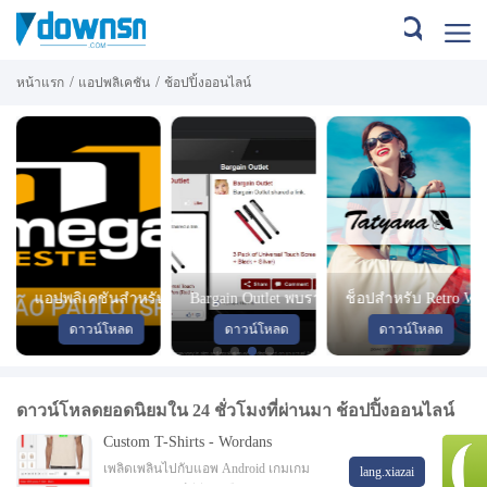
/
/
หน้าแรก
แอปพลิเคชัน
ช้อปปิ้งออนไลน์
คุณซื้อสินค้ากับสมา
แอปพลิเคชันสำหรับเจ้าของร้านค้าวัสดุ
Bargain Outlet พบราคาต่ำใน
ช็อปสำหรับ Retro Wo
use Store" เป็น
ก่อสร้างและลูกค้า
คอมพิวเตอร์ส่วนลดอุปกรณ์
โดยใช้แอพใหม่ล่าสุด
ดาวน์โหลด
ดาวน์โหลด
ดาวน์โหลด
 Store ของโครงการ
อิเล็กทรอนิกส์และ Bargain Outlet หา
Boutique! การช็อปปิ้ง
ฑ์นี้คืออาเซอร์ไบ
ราคาต่ำราคาต่ำบนคอมพิวเตอร์
Tatyana ดูสไตล์ใหม่แ
ดาวน์โหลดยอดนิยมใน 24 ชั่วโมงที่ผ่านมา ช้อปปิ้งออนไลน์
Custom T-Shirts - Wordans
เพลิดเพลินไปกับแอพ Android เกมเกม
lang.xiazai