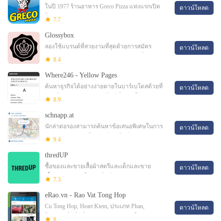
ในปี 1977 ร้านอาหาร Greco Pizza แห่งแรกเปิด
ดาวน์โหลด
ใน Moncton, New Brunswick.in 1977 ร้านอาหาร
7.7
Greco Pizza แห่งแรกที่เปิดใน Moncton, New
Glossybox
Brunswick
ลองใช้แบรนด์ที่สวยงามที่สุดด้วยการสมัคร
ดาวน์โหลด
สมาชิก Glossybox รายเดือนแอพพลิเคชั่น
8.4
Glossybox กำลังระเบิดด้วยสิ่งจำเป็นสำหรับ
Where246 - Yellow Pages
ความงามทั้งหมด
ค้นหาธุรกิจได้อย่างง่ายดายในบาร์เบโดสด้วยที่
ดาวน์โหลด
246, ไดเรกทอรีธุรกิจออนไลน์ที่ 246 เป็น
8.9
ไดเรกทอรีธุรกิจสมุดหน้าเหลืองออนไลน์,
schnapp.at
disploryin
นักล่าต่อรองสามารถค้นหาข้อเสนอพิเศษในการ
ดาวน์โหลด
เปรียบเทียบราคาโบรชัวร์ออนไลน์ การต่อรอง
9.4
ราคาส่วนบุคคลเพื่อไป schnapp.at ทำให้เป็นของ
thredUP
คุณเอง
ซื้อของและขายเสื้อผ้าสตรีและเด็กและขาย
ดาวน์โหลด
เสื้อผ้าสตรีและเด็กออนไลน์ รับส่วนลด 35%
7.3
สำหรับคำสั่ง thredUP ครั้งแรกของคุณวันนี้ &
eRao.vn - Rao Vat Tong Hop
สนุก: ️มากกว่า 35,000
Cu Tong Hop, Heart Kiem, ประเภท Phan,
ดาวน์โหลด
โฆษณาที่ดีที่ดีที่สุด Vietnamerao.vn เป็นตัวแปลง,
8