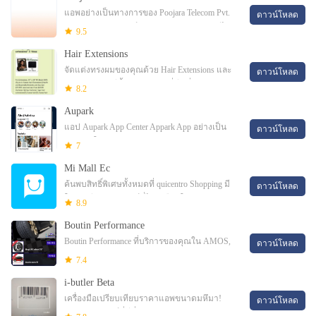
แอพอย่างเป็นทางการของ Poojara Telecom Pvt.
ดาวน์โหลด
Ltd. Ltd. จากอุปกรณ์ Android ของคุณคุณจะได้
9.5
รับการอัปเดตโทรศัพท์โทรศัพท์มือถือใหม่ใน
Hair Extensions
ตลาดแท็บเล็ตอิเล็กทรอนิกส์ G
จัดแต่งทรงผมของคุณด้วย Hair Extensions และ
ดาวน์โหลด
สานกับแอพฟรีนี้สอนทุกอย่างที่มีรู้เกี่ยวกับ Hair
8.2
Extensions ของแอฟริกันอเมริกัน
Aupark
แอป Aupark App Center Appark App อย่างเป็น
ดาวน์โหลด
ทางการใน Bratislava แอป Aupark App Center
7
Aupark App อย่างเป็นทางการใน Bratislava อะไร
Mi Mall Ec
ใหม่
ค้นพบสิทธิ์พิเศษทั้งหมดที่ quicentro Shopping มี
ดาวน์โหลด
ให้คุณมีประสบการณ์ที่ไม่เหมือนใครผ่าน
8.9
แอปพลิเคชันที่ช่วยให้คุณได้
Boutin Performance
Boutin Performance ที่บริการของคุณใน AMOS,
ดาวน์โหลด
Val-Dor, La Sarre และ Rouyn-Noranda Lapp
7.4
อย่างเป็นทางการของ Boutin Performance บริษัท
i-butler Beta
ให้บริการ
เครื่องมือเปรียบเทียบราคาแอพขนาดมหึมา!
ดาวน์โหลด
ปัญญาประดิษฐ์ที่ดีที่สุด: PersonalButler ของคุณ