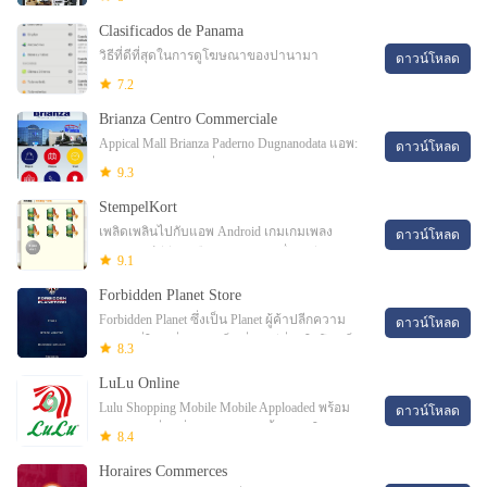
หัวใจ Kiem, ประเภท Phan, ตัวแทนที่ดี
Clasificados de Panama
วิธีที่ดีที่สุดในการดูโฆษณาของปานามา
ดาวน์โหลด
7.2
Brianza Centro Commerciale
Appical Mall Brianza Paderno Dugnanodata แอพ:
ดาวน์โหลด
1975, SQM: 36184, ที่จอดรถ: 2950, ​​ร้านค้า: 72il
9.3
Brianza ศูนย์การค้า Paderno Dugnano
StempelKort
เพลิดเพลินไปกับแอพ Android เกมเกมเพลง
ดาวน์โหลด
ภาพยนตร์ทีวีหนังสือนิตยสารและอื่น ๆ อีก
9.1
มากมาย ทุกที่ทุกเวลาข้ามอุปกรณ์ของคุณ dit
Forbidden Planet Store
stempelko
Forbidden Planet ซึ่งเป็น Planet ผู้ค้าปลีกความ
ดาวน์โหลด
บันเทิงที่ใหญ่ที่สุดและเป็นที่รู้จักดีที่สุดในโลกเป็น
8.3
Scien ที่ใหญ่ที่สุดและรู้จักกันดีในโลก
LuLu Online
Lulu Shopping Mobile Mobile Apploaded พร้อม
ดาวน์โหลด
คุณสมบัติที่น่าทึ่งแอปพลิเคชันนี้จะช่วยให้คุณ
8.4
อัปเดตเกี่ยวกับเหตุการณ์ล่าสุดทั้งหมดข้อเสนอที่
Horaires Commerces
ดีที่สุด Dea