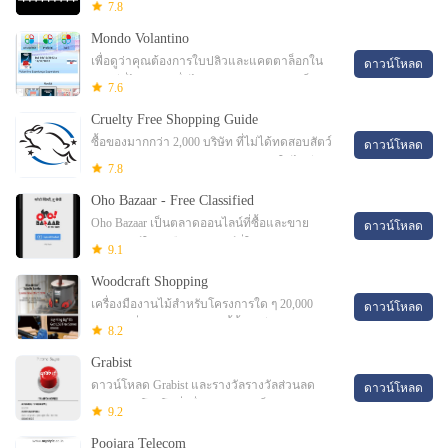
การออมคูปองที่ไม่น่าเชื่อที่ร้านโปรดของคุณ
7.8
Coupons อัปเดตอย่างต่อเนื่อง
Mondo Volantino
เพื่อดูว่าคุณต้องการใบปลิวและแคตตาล็อกใน
ดาวน์โหลด
อิตาลีที่ไหนและเมื่อไหร่ Mondo Volantino เป็น
7.6
แอปพลิเคชั่นใหม่ที่จะปรึกษากับที่ที่คุณต้องการ
Cruelty Free Shopping Guide
และเมื่อคุณต้องการ
ซื้อของมากกว่า 2,000 บริษัท ที่ไม่ได้ทดสอบสัตว์
ดาวน์โหลด
(สำหรับเราและแคนาดา) รู้ว่า บริษัท ใดไม่มี
7.8
ความโหดร้าย! ใช้คู่มือช้อปปิ้งที่มีประโยชน์นี้
Oho Bazaar - Free Classified
เพื่อดูคุณ
Oho Bazaar เป็นตลาดออนไลน์ที่ซื้อและขาย
ดาวน์โหลด
ผลิตภัณฑ์ใหม่หรือผลิตภัณฑ์ที่ใช้แล้ว Oho
9.1
Bazaar เป็นแอปพลิเคชั่นโฆษณาฟรี
Woodcraft Shopping
เครื่องมืองานไม้สำหรับโครงการใด ๆ 20,000
ดาวน์โหลด
รายการที่พร้อมจะจัดส่งวันนี้ตั้งแต่ปี 1928 คน
8.2
งานไม้ได้เชื่อถือไม้ฝีมือเพื่อส่งมอบงานไม้ที่มี
Grabist
คุณภาพ
ดาวน์โหลด Grabist และรางวัลรางวัลส่วนลด
ดาวน์โหลด
คูปองและโปรโมชั่นอื่น ๆ Grabist เป็น
9.2
แพลตฟอร์มที่ธุรกิจมากมาย
Poojara Telecom