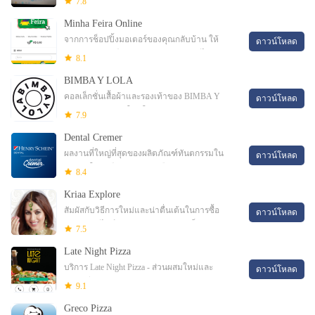
7.8
มักจะให้บริการของคุณ ในขณะที่คุณเป็น C
Minha Feira Online
จากการช็อปปิ้งมอเตอร์ของคุณกลับบ้าน ให้
ดาวน์โหลด
บริการเฉพาะเมือง Campina Grande-Pb ไม่ว่าคุณ
8.1
จะอยู่บนโต๊ะหรือมือถือ ใน minh
BIMBA Y LOLA
คอลเล็กชั่นเสื้อผ้าและรองเท้าของ BIMBA Y
ดาวน์โหลด
LOLA ค้นพบแอพใหม่ในฤดูกาล 2023 BIMBA Y
7.9
LOLA เสนอ:- ค้นหาและซื้อรุ่นล่าสุดในเสื้อผ้า
Dental Cremer
ผลงานที่ใหญ่ที่สุดของผลิตภัณฑ์ทันตกรรมใน
ดาวน์โหลด
บราซิลในฝ่ามือของคุณเราคือ Dental Cremer
8.4
บริษัท Henry Schein ซึ่งเป็น บริษัท ทันตกรรมที่
Kriaa Explore
ใหญ่ที่สุด
สัมผัสกับวิธีการใหม่และน่าตื่นเต้นในการซื้อ
ดาวน์โหลด
สินค้าออนไลน์ด้วยแอพ Kriaa อย่างเป็นทางการ
7.5
'Kriaa' เป็นแบรนด์แฟชั่นที่เปิดตัวโดย Tip Top
Late Night Pizza
Fashions Pvt จำกัด
บริการ Late Night Pizza - ส่วนผสมใหม่และ
ดาวน์โหลด
การเตรียมความพร้อมด้วยความรัก! บริการ Late
9.1
Night Pizza - ส่วนผสมใหม่และการเตรียมความ
Greco Pizza
พร้อมด้วยความรัก