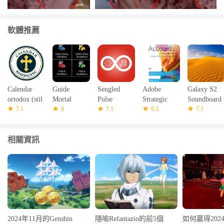
軟體推薦
Calendar
Guide
Sengled
Adobe
Galaxy S2
ortodox (stil
Mortal
Pulse
Strategic
Soundboard
vechi)
7.1
Kombat X
8
7.1
Accounts
9.3
7.1
2016
相關資訊
2024年11月的Genshin
隱喻Refantazio的前5個
如何贏得2024