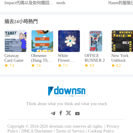
Impact代碼以及如何贖回它
mods
Haunt的服
們
過去24小時熱門
Getaway
Obesenec
White
OFFICE
New York
Card Game
(Hang The
Flower
RUNNER 2
Unblock
Pirate)
Theme
7.4
7.6
7.3
8.9
8.2
Think about what you think and what you reach
Copyright © 2014-2026 downsm.com reserves all rights. |
Privacy
Policy
|
DMCA Disclaimer
|
Terms of Service
|
Cooking Policy