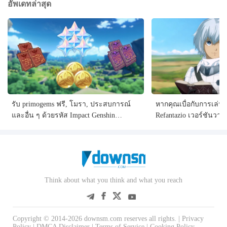
อัพเดทล่าสุด
รับ primogems ฟรี, โมรา, ประสบการณ์
หากคุณเบื่อกับการเล่น 
และอื่น ๆ ด้วยรหัส Impact Genshin
Refantazio เวอร์ชันว
พฤศจิกายนปี 2567, รหัสการถ่ายทอดสด
ตรวจสอบ mod ทั้งห้านี้ไ
5.1 รหัสและค้นหาวิธีการแลกรหัสที่ใช้
งานอยู่
Think about what you think and what you reach
Copyright © 2014-2026 downsm.com reserves all rights. |
Privacy
Policy
|
DMCA Disclaimer
|
Terms of Service
|
Cooking Policy