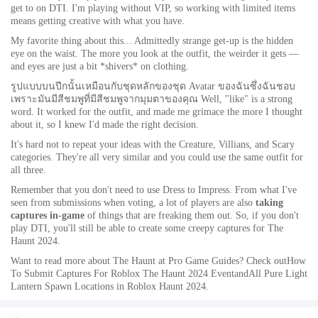
get to on DTI. I'm playing without VIP, so working with limited items
means getting creative with what you have.
My favorite thing about this... Admittedly strange get-up is the hidden
eye on the waist. The more you look at the outfit, the weirder it gets —
and eyes are just a bit
*shivers*
on clothing.
รูปแบบบนปีกนั้นเหมือนกับชุดหลักของชุด Avatar ของฉันซึ่งฉันชอบ
เพราะมันมีสีชมพูที่มีสีชมพูจากมุมตาของคุณ Well, "like" is a strong
word. It worked for the outfit, and made me grimace the more I thought
about it, so I knew I'd made the right decision.
It's hard not to repeat your ideas with the Creature, Villians, and Scary
categories. They're all very similar and you could use the same outfit for
all three.
Remember that you don't
need
to use Dress to Impress. From what I've
seen from submissions when voting, a lot of players are also
taking
captures in-game
of things that are freaking them out. So, if you don't
play DTI, you'll still be able to create some creepy captures for The
Haunt 2024.
Want to read more about The Haunt at Pro Game Guides? Check outHow
To Submit Captures For Roblox The Haunt 2024 EventandAll Pure Light
Lantern Spawn Locations in Roblox Haunt 2024.