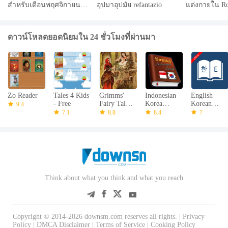
สำหรับเดือนพฤศจิกายน
อุปมาอุปมัย refantazio
แต่งกายใน Ro
2567 และวิธีการไถ่ถอน
2024
ดาวน์โหลดยอดนิยมใน 24 ชั่วโมงที่ผ่านมา
Zo Reader
Tales 4 Kids
Grimms'
Indonesian
English
- Free
Fairy Tales
Korea
Korean
9.4
in English
Dictionary
Dictionary
7.1
8.8
8.4
7
Think about what you think and what you reach
Copyright © 2014-2026 downsm.com reserves all rights. |
Privacy
Policy
|
DMCA Disclaimer
|
Terms of Service
|
Cooking Policy