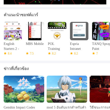
เมนู -> การตั้งค่า - เปลี่ยนคุณสมบัติการแสดงผลของคุณ (สี ฯลฯ )
คุณสามารถคัดลอกไฟล์ TLE ของคุณเองไปยัง
คำแนะนำซอฟต์แวร์
/sdcard/android/data/com.mkf DroidSat /ไฟล์
มีคำแนะนำเพิ่มเติมที่
http://sites.google.com/site/droidsatproject/instructions
DroidSat คือ GPL ซอร์สโค้ดที่มีอยู่ที่
English
MBS Mobile
POL
Espria
TANQ Spra
http://code.google.com/p/droidsat/
Starters 2 -
Training
Intranet
Paint
YLE Test
8.4
7.5
8.2
8.2
7
DroidSat ใช้โปรแกรม Sputnik 3.1 Java สำหรับการคำนวณ
ตำแหน่งดาวเทียม
ข้อมูลวงโคจรดาวเทียมถูกดาวน์โหลดจากเว็บไซต์ celestrak.net,
ข่าวที่เกี่ยวข้อง
amsat.org และเว็บไซต์ของ Mike McCants
การอัปเดตล่าสุดใช้คลาส MyLocation จาก Fedor บน
stackoverflow.com
มีอะไรใหม่ในเวอร์ชันล่าสุด 2.53
อัปเดตล่าสุดเมื่อวันที่ 10 กรกฎาคม 2558 เพิ่มไฟล์ TLE เพิ่มเติมจาก
Celestrak - มาจากข้อมูลการโคจรของเจ้าของ/ผู้ประกอบการ: GPS,
Glonass, Meteosat, SES และ ORBCOMM
Genshin Impact Codes
mod 5 อันดับแรกสำหรับคำ
วิธีชนะการแข่