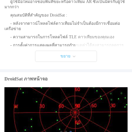
ผู้ใช้มือใหม่อาจชอบพื้นที่ขยะหรือดาวเทียม AR ซึ่งเป็นมิตรกับผู้ใช้
มากกว่า
คุณสมบัติที่สำคัญของ DroidSat :
- หลังจากดาวน์โหลดไฟล์ดาวเทียมไม่จำเป็นต้องมีการเชื่อมต่อ
เครือข่าย
- ความสามารถในการโหลดไฟล์ TLE ดาวเทียมของคุณเอง
- การตั้งค่าการแสดงผลที่สามารถกำหนดค่าได้สูงสามารถลดการ
ใช้งาน CPU และประหยัดพลังงานได้
ขยาย
- การแสดงเส้นทางไปข้างหน้าอย่างรวดเร็วและการโคจรเพื่อ
แสดงตำแหน่งดาวเทียมในอนาคต
เปิดใช้งานตำแหน่ง GPS และการเชื่อมต่ออินเทอร์เน็ตของคุณก่อน
เริ่มต้นเป็นครั้งแรก
DroidSat ภาพหน้าจอ
ฟังก์ชั่นเมนู:
เมนู-> เลือก TLE-เลือกหมวดหมู่ของดาวเทียมเพื่อแสดง (station.txt
สำหรับ ISS, visual.txt สำหรับดาวเทียมที่สว่างที่สุด tle-new.txt สำหรับ
การเปิดตัวล่าสุด)
เมนู -> ความเร็วในการเล่น - เพิ่มความเร็วในการแสดงผล 10, 30
หรือ 60
เมนู -> อัปเดต TLE - อัปเดตฐานข้อมูลดาวเทียม ทำสิ่งนี้สัปดาห์ละ
ครั้งหรือหลังจากเปิดตัวดาวเทียมใหม่