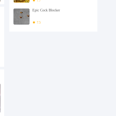
7.7
Epic Cock Blocker
7.5