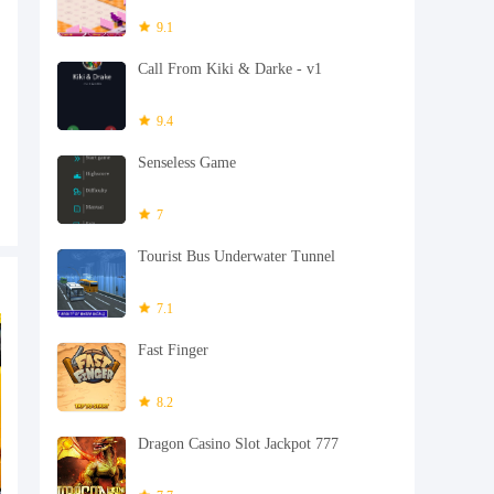
9.1
Call From Kiki & Darke - v1
9.4
Senseless Game
7
Tourist Bus Underwater Tunnel
7.1
Fast Finger
8.2
Dragon Casino Slot Jackpot 777