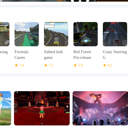
acing
Formula
flatbed kids
Red Forest
Crazy Steering
Career
game
Pre-release
G
ALPHA
7.4
7.2
7.9
8.2