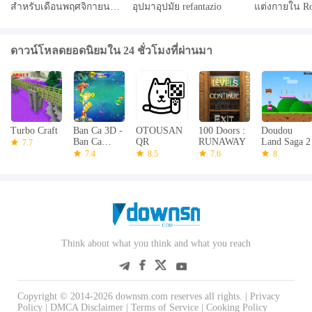
สำหรับเดือนพฤศจิกายน
อุปมาอุปมัย refantazio
แต่งกายใน Ro
2567 และวิธีการไถ่ถอน
2024
ดาวน์โหลดยอดนิยมใน 24 ชั่วโมงที่ผ่านมา
Turbo Craft
Ban Ca 3D -
OTOUSAN
100 Doors :
Doudou
Ban Ca
QR
RUNAWAY
Land Saga 2
7.7
Mien Phi
7.4
8.5
7.6
8
2018
Think about what you think and what you reach
Copyright © 2014-2026 downsm.com reserves all rights. |
Privacy
Policy
|
DMCA Disclaimer
|
Terms of Service
|
Cooking Policy