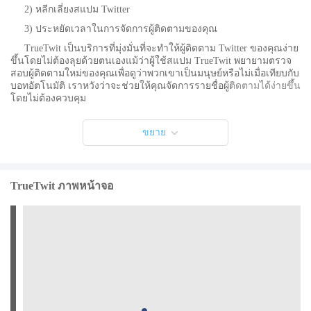
2) หลีกเลี่ยงสแปม Twitter
3) ประหยัดเวลาในการจัดการผู้ติดตามของคุณ
TrueTwit เป็นบริการที่มุ่งมั่นที่จะทำให้ผู้ติดตาม Twitter ของคุณง่าย
ขึ้นโดยไม่ต้องลุยด้วยตนเองแม้ว่าผู้ใช้สแปม TrueTwit พยายามตรวจ
สอบผู้ติดตามใหม่ของคุณเพื่อดูว่าพวกเขาเป็นมนุษย์หรือไม่เมื่อเทียบกับ
บอทอัตโนมัติ เราหวังว่าจะช่วยให้คุณจัดการรายชื่อผู้ติดตามได้ง่ายขึ้น
โดยไม่ต้องควบคุม
มีอะไรใหม่ในเวอร์ชันล่าสุด 1.2
ขยาย
อัปเดตล่าสุดเมื่อวันที่ 15 ตุลาคม 2558 1. การแก้ไขข้อผิดพลาด
2. การค้นหาฟังก์ชั่นการค้นหา
3. เพิ่มวิธีการดูว่าการจัดอันดับมีความสัมพันธ์กับอะไร
TrueTwit ภาพหน้าจอ